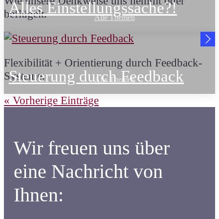
Wie unsere Denkweise uns hemmt oder
Alles Einstellungssache?!
beflügelt.
Alle Themen
Flexibilität + Orientierung durch Feedback-
Steuerung durch Feedback
Systeme.
Alle Themen
« Vorherige Einträge
Wir freuen uns über
eine Nachricht von
Ihnen: