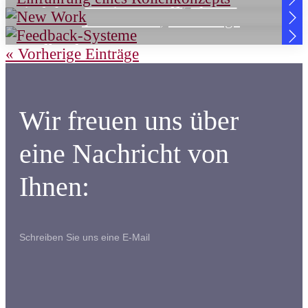
Kathrin Behme
,
Wissen
Einführung eines Rollenkonzepts
Ulla Domke
,
Werkzeuge
New Work
Feedback-Systeme
« Vorherige Einträge
Wir freuen uns über
eine Nachricht von
Ihnen:
Schreiben Sie uns eine E-Mail