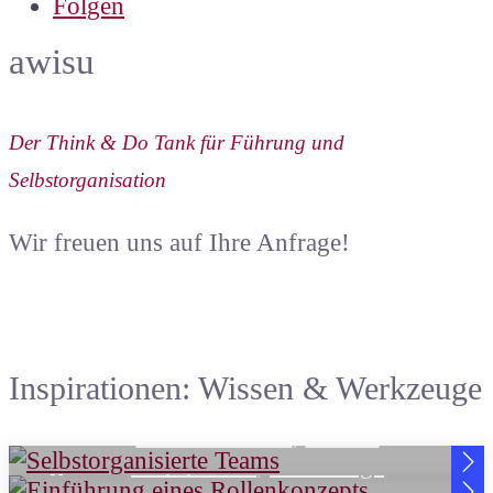
Folgen
awisu
Der Think & Do Tank für Führung und
Selbstorganisation
Wir freuen uns auf Ihre Anfrage!
Inspirationen: Wissen & Werkzeuge
Kathrin Behme
,
Wissen
Ulla Domke
,
Werkzeuge
Selbstorganisierte Teams