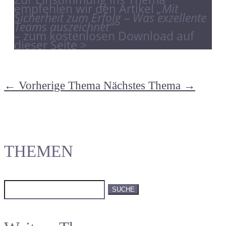
empfehlen wir den Artikel
„Mit
Sicherheit zum Erfolg – Was exzellente
Teams auszeichnet“
– zum kostenlosen Download auf
dieser Seite >
←
Vorherige Thema
Nächstes Thema
→
THEMEN
Suchen
nach: