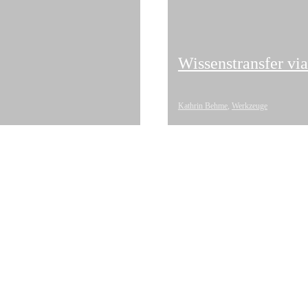
Wissenstransfer vi
Kathrin Behme
,
Werkzeuge