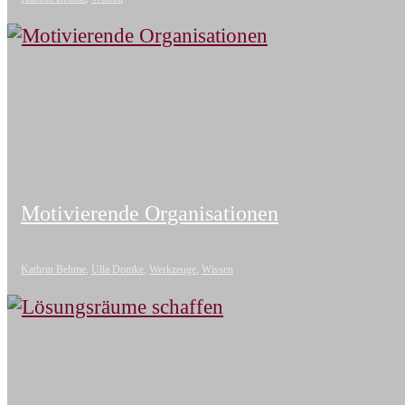
Motivierende Organisationen
Kathrin Behme
,
Ulla Domke
,
Werkzeuge
,
Wissen