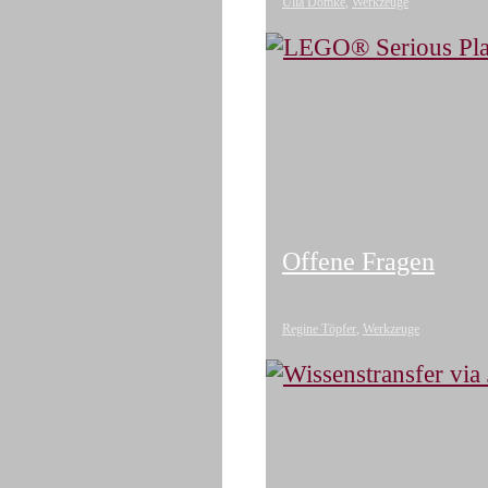
Ulla Domke
,
Werkzeuge
Offene Fragen
Regine Töpfer
,
Werkzeuge