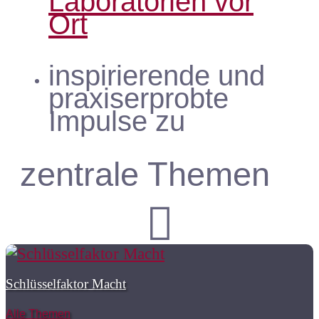
Laboratorien vor
Ort
inspirierende und
praxiserprobte
Impulse zu
zentrale Themen

Schlüsselfaktor Macht
Alle Themen