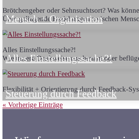
Brötchengeber oder Sehnsuchtsort? Was könn
Mensch + Organisation
Über gelingende Beziehungen zwischen Mensc
Alles Einstellungssache?!
Alles Einstellungssache?!
Wie unsere Denkweise uns hemmt oder beflüge
Flexibilität + Orientierung durch Feedback-Sy
Steuerung durch Feedback
« Vorherige Einträge