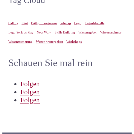
Calling
Flint
Frithjof Bergmann
Jobmap
Lego
Lego-Modelle
Lego Serious Play
New Work
Skills Building
Wissensgeber
Wissensnehmer
Wissenssicherung
Wissen weitergeben
Workshops
Schauen Sie mal rein
Folgen
Folgen
Folgen