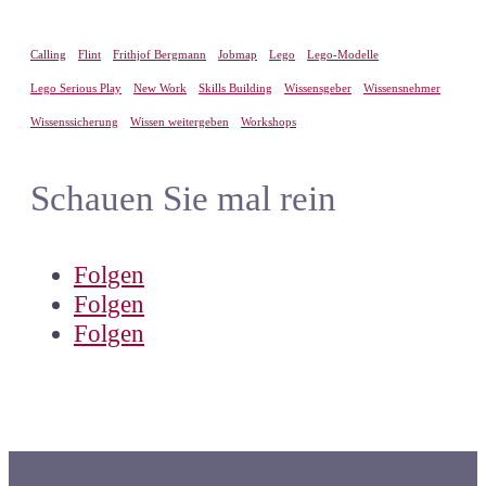
Calling
Flint
Frithjof Bergmann
Jobmap
Lego
Lego-Modelle
Lego Serious Play
New Work
Skills Building
Wissensgeber
Wissensnehmer
Wissenssicherung
Wissen weitergeben
Workshops
Schauen Sie mal rein
Folgen
Folgen
Folgen