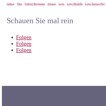
Calling
Flint
Frithjof Bergmann
Jobmap
Lego
Lego-Modelle
Lego Serious Play
Schauen Sie mal rein
Folgen
Folgen
Folgen